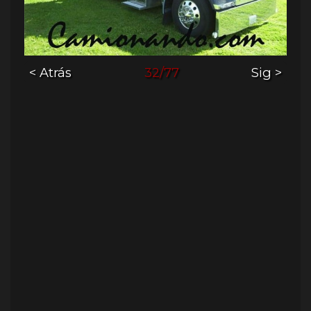
< Atrás
32/77
Sig >