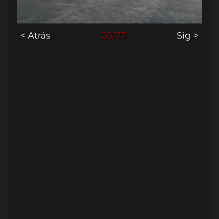
< Atrás
20/77
Sig >