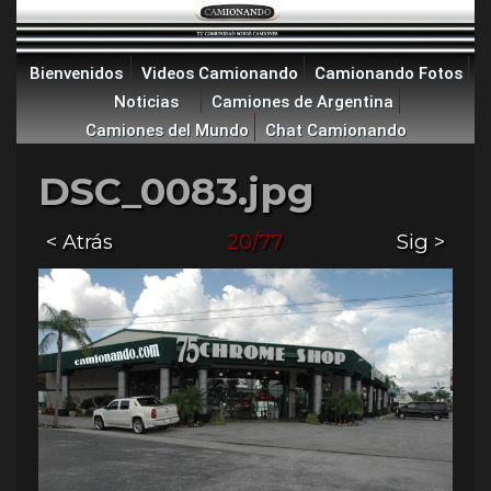
Bienvenidos
Videos Camionando
Camionando Fotos
Noticias
Camiones de Argentina
Camiones del Mundo
Chat Camionando
DSC_0083.jpg
< Atrás
20/77
Sig >