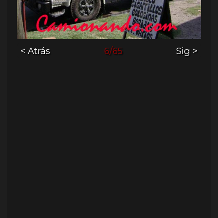
< Atrás
6/65
Sig >