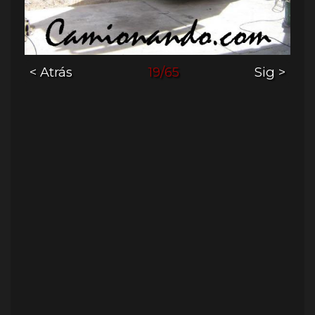
< Atrás
19/65
Sig >