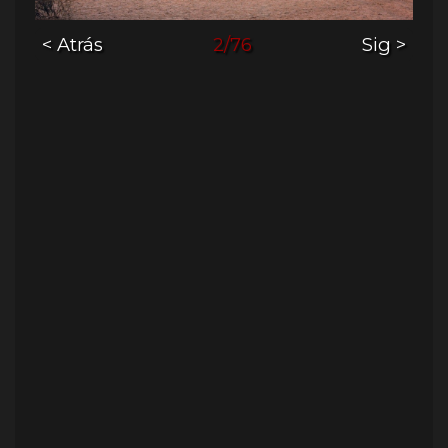
< Atrás
2/76
Sig >